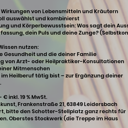
n Wirkungen von Lebensmitteln und Kräutern
voll auswählst und kombinierst
ung und Körperbewusstsein: Was sagt dein Aus
rfassung, dein Puls und deine Zunge? (Selbstkon
Wissen nutzen:
ne Gesundheit und die deiner Familie
ng von Arzt- oder Heilpraktiker-Konsultationen
deiner Mitmenschen
im Heilberuf tätig bist – zur Ergänzung deiner
.
 € inkl. 19 % MwSt.
nskunst, Frankenstraße 21, 63849 Leidersbach
, bitte den Schotter-Stellplatz ganz rechts für
en. Oberstes Stockwerk (die Treppe im Haus