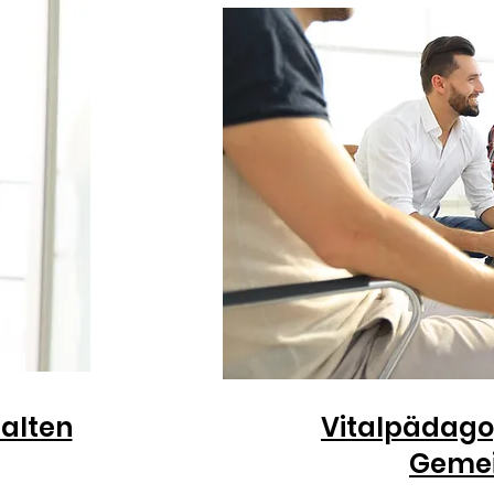
alten
Vitalpädago
Gemei