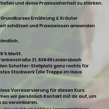
iefen und deine Praxissicherheit zu stärken.
 Grundkurses Ernährung & Kräuter
arbeit schätzen und Praxiswissen anwenden
tändlich.
 19 % MwSt.
 Frankenstraße 21, 63849 Leidersbach
den Schotter-Stellplatz ganz rechts für
rstes Stockwerk (die Treppe im Haus
nlose Vorreservierung für diesen Kurs.
en wir persönlich Kontakt mit dir auf, um
n zu vereinbaren.
, dass wir dich per E-Mail zur Terminvereinbarung,