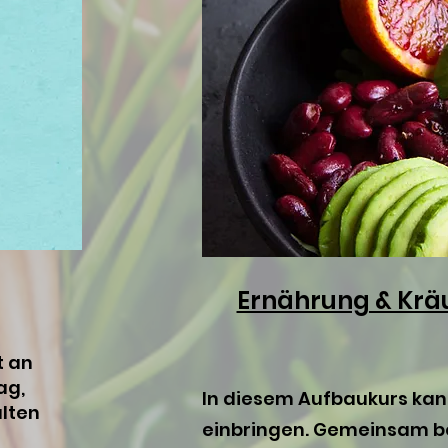
Ernährung & Krä
t an
ag,
In diesem Aufbaukurs kann
alten
einbringen. Gemeinsam be