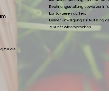
Rechnungsstellung sowie zur Inf
kontaktieren dürfen.
 um
Deiner Einwilligung zur Nutzung d
Zukunft widersprechen.
t
g für die