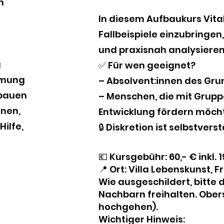
n
In diesem Aufbaukurs Vita
Fallbeispiele einzubringe
und praxisnah analysieren
g
✅ Für wen geeignet?
hmung
– Absolvent:innen des Gr
ubauen
– Menschen, die mit Grup
nnen,
Entwicklung fördern möch
ilfe,
🔒 Diskretion ist selbstvers
💶 Kursgebühr: 60,- € inkl. 
📍 Ort: Villa Lebenskunst,
Wie ausgeschildert, bitte 
Nachbarn freihalten. Ober
hochgehen).
Wichtiger Hinweis: