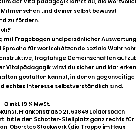
Kurs der Vitalpädagogik lernst du, die wertvolle
r Mitmenschen und deiner selbst bewusst
d zu fördern.
ich?
g mit Fragebogen und persönlicher Auswertun
nd Sprache für wertschätzende soziale Wahrne
onstruktive, tragfähige Gemeinschaften aufz
r Vitalpädagogik wirst du sicher und klar erke
ften gestalten kannst, in denen gegenseitige H
 echtes Interesse selbstverständlich sind.
 € inkl. 19 % MwSt.
nskunst, Frankenstraße 21, 63849 Leidersbach
t, bitte den Schotter-Stellplatz ganz rechts für
en. Oberstes Stockwerk (die Treppe im Haus