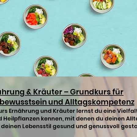
o your site with a short, engaging introduction.
 click to edit and add your own text.
ährung & Kräuter – Grundkurs für
bewusstsein und Alltagskompetenz
rs Ernährung und Kräuter lernst du eine Vielfal
 Heilpflanzen kennen, mit denen du deinen Allt
d deinen Lebensstil gesund und genussvoll gest