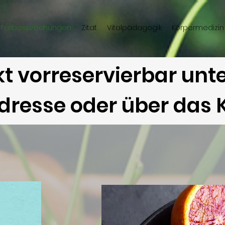
, Fallbesprechungen
Zitat
Vitalpädagogik
Körpermedizin
ekt vorreservierbar un
resse oder über das 