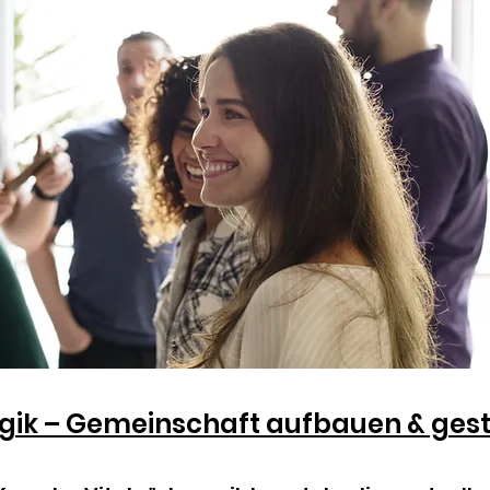
o your site with a short, engaging introduction.
 click to edit and add your own text.
gik – Gemeinschaft aufbauen & gest