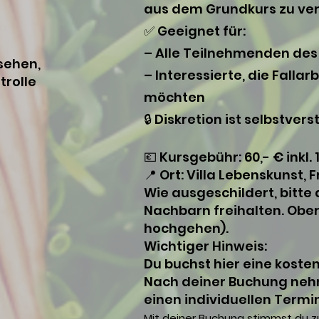
aus dem Grundkurs zu vert
✅ Geeignet für:
– Alle Teilnehmenden des
sehen,
– Interessierte, die Fall
trolle
möchten
🔒 Diskretion ist selbstvers
💶 Kursgebühr: 60,- € inkl.
📍 Ort: Villa Lebenskunst,
Wie ausgeschildert, bitte 
Nachbarn freihalten. Obe
hochgehen).
Wichtiger Hinweis:
Du buchst hier eine koste
Nach deiner Buchung nehm
einen individuellen Termi
Mit deiner Buchung stimmst du zu